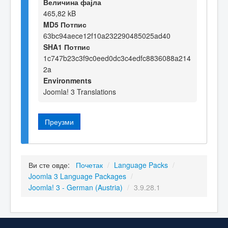
Величина фајла
465,82 kB
MD5 Потпис
63bc94aece12f10a232290485025ad40
SHA1 Потпис
1c747b23c3f9c0eed0dc3c4edfc8836088a214
2a
Environments
Joomla! 3 Translations
Преузми
Ви сте овде:
Почетак
/
Language Packs
/
Joomla 3 Language Packages
/
Joomla! 3 - German (Austria)
/
3.9.28.1