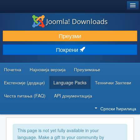
®
JOOMLA!
Joomla! Downloads
ПРЕУЗИМАЊЕ И ПРОШИРЕЊА (ЕКСТЕНЗИЈЕ)
Преузми
ОТКРИЈТЕ И НАУЧИТЕ
Покрени
ЗАЈЕДНИЦА И ПОДРШКА
РЕСУРСИ ЗА РАЗВОЈ
Почетна
Најновија верзија
Преузимање
Екстензије (додаци)
Language Packs
Технички Захтеви
Честа питања (FAQ)
API документација
Српски ћирилица
This page is not yet fully available in your
language. Make a gift to your community by