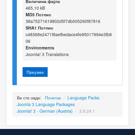
Величина фајла
465,10 kB
MD5 Потпис
38a75271619802d5f7db005290f87816
SHA1 Потпис
c48368e2471f8aefbedace4fe95017994e3fb8
06
Environments
Joomla! 3 Translations
Преузми
Ви сте овде:
Почетак
/
Language Packs
/
Joomla 3 Language Packages
/
Joomla! 3 - German (Austria)
/
3.9.24.1