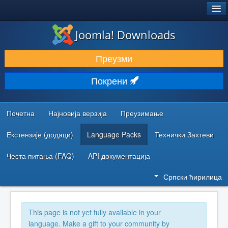
®
JOOMLA!
Joomla! Downloads
ПРЕУЗИМАЊЕ И ПРОШИРЕЊА (ЕКСТЕНЗИЈЕ)
Преузми
ОТКРИЈТЕ И НАУЧИТЕ
Покрени
ЗАЈЕДНИЦА И ПОДРШКА
РЕСУРСИ ЗА РАЗВОЈ
Почетна
Најновија верзија
Преузимање
Екстензије (додаци)
Language Packs
Технички Захтеви
Честа питања (FAQ)
API документација
Српски ћирилица
This page is not yet fully available in your
language. Make a gift to your community by