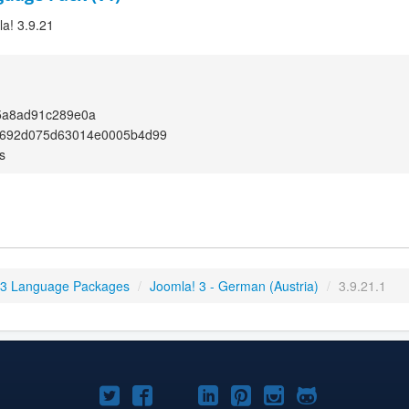
la! 3.9.21
5a8ad91c289e0a
692d075d63014e0005b4d99
s
 3 Language Packages
/
Joomla! 3 - German (Austria)
/
3.9.21.1
Joomla!
Joomla!
Joomla!
Joomla!
Joomla!
Joomla!
Joomla!