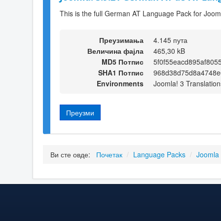
This is the full German AT Language Pack for Joom
Преузимања
4.145 пута
Величина фајла
465,30 kB
MD5 Потпис
5f0f55eacd895af805
SHA1 Потпис
968d38d75d8a4748e
Environments
Joomla! 3 Translation
Преузми
Ви сте овде:
Почетак
/
Language Packs
/
Joomla