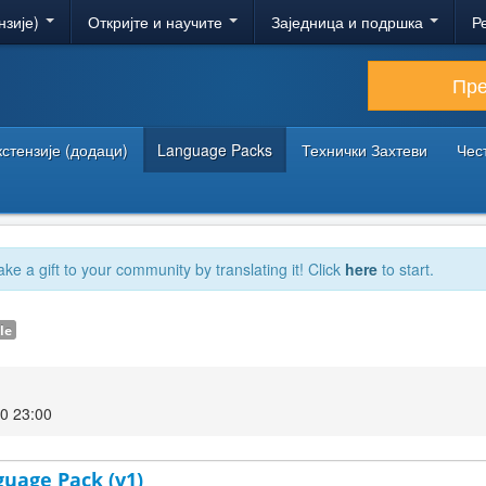
нзије)
Откријте и научите
Заједница и подршка
Р
Пр
кстензије (додаци)
Language Packs
Технички Захтеви
Чес
ake a gift to your community by translating it! Click
here
to start.
le
0 23:00
guage Pack (v1)