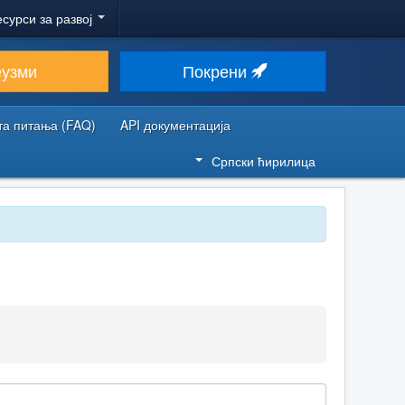
есурси за развој
еузми
Покрени
та питања (FAQ)
API документација
Српски ћирилица