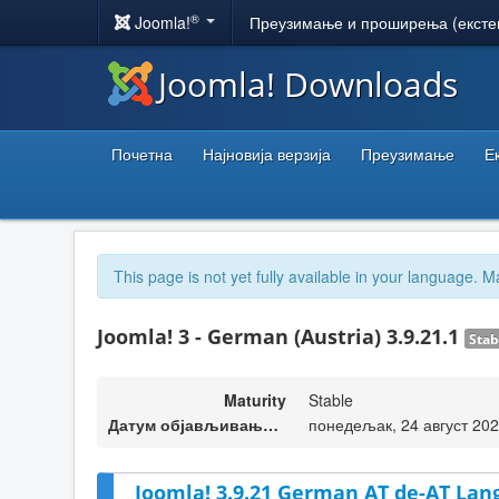
®
Joomla!
Преузимање и проширења (ексте
Joomla! Downloads
Почетна
Најновија верзија
Преузимање
Е
This page is not yet fully available in your language. M
Joomla! 3 - German (Austria) 3.9.21.1
Stab
Maturity
Stable
Датум објављивања верзије
понедељак, 24 август 202
Joomla! 3.9.21 German AT de-AT Lan