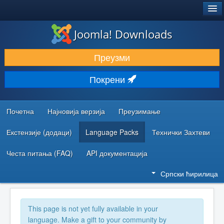
®
JOOMLA!
Joomla! Downloads
ПРЕУЗИМАЊЕ И ПРОШИРЕЊА (ЕКСТЕНЗИЈЕ)
Преузми
ОТКРИЈТЕ И НАУЧИТЕ
Покрени
ЗАЈЕДНИЦА И ПОДРШКА
РЕСУРСИ ЗА РАЗВОЈ
Почетна
Најновија верзија
Преузимање
Екстензије (додаци)
Language Packs
Технички Захтеви
Честа питања (FAQ)
API документација
Српски ћирилица
This page is not yet fully available in your
language. Make a gift to your community by