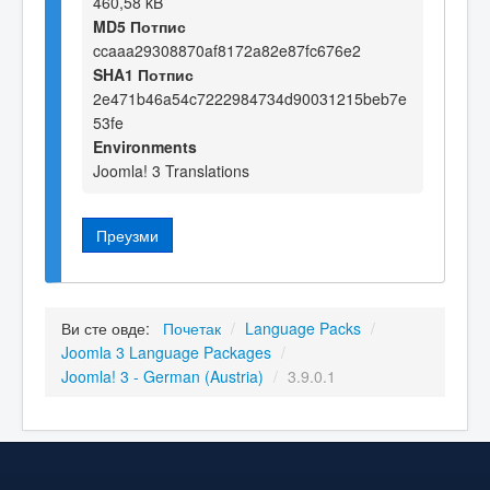
460,58 kB
MD5 Потпис
ccaaa29308870af8172a82e87fc676e2
SHA1 Потпис
2e471b46a54c7222984734d90031215beb7e
53fe
Environments
Joomla! 3 Translations
Преузми
Ви сте овде:
Почетак
/
Language Packs
/
Joomla 3 Language Packages
/
Joomla! 3 - German (Austria)
/
3.9.0.1