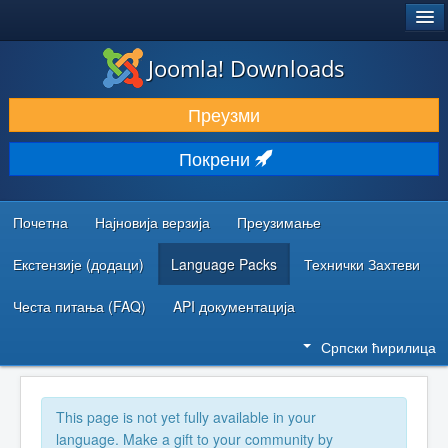
®
JOOMLA!
Joomla! Downloads
ПРЕУЗИМАЊЕ И ПРОШИРЕЊА (ЕКСТЕНЗИЈЕ)
Преузми
ОТКРИЈТЕ И НАУЧИТЕ
Покрени
ЗАЈЕДНИЦА И ПОДРШКА
РЕСУРСИ ЗА РАЗВОЈ
Почетна
Најновија верзија
Преузимање
Екстензије (додаци)
Language Packs
Технички Захтеви
Честа питања (FAQ)
API документација
Српски ћирилица
This page is not yet fully available in your
language. Make a gift to your community by