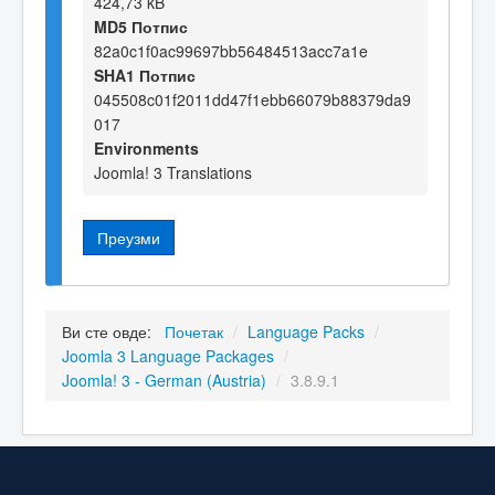
424,73 kB
MD5 Потпис
82a0c1f0ac99697bb56484513acc7a1e
SHA1 Потпис
045508c01f2011dd47f1ebb66079b88379da9
017
Environments
Joomla! 3 Translations
Преузми
Ви сте овде:
Почетак
/
Language Packs
/
Joomla 3 Language Packages
/
Joomla! 3 - German (Austria)
/
3.8.9.1