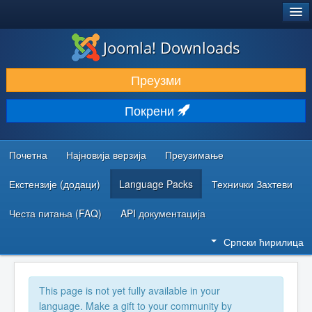
®
JOOMLA!
Joomla! Downloads
ПРЕУЗИМАЊЕ И ПРОШИРЕЊА (ЕКСТЕНЗИЈЕ)
Преузми
ОТКРИЈТЕ И НАУЧИТЕ
Покрени
ЗАЈЕДНИЦА И ПОДРШКА
РЕСУРСИ ЗА РАЗВОЈ
Почетна
Најновија верзија
Преузимање
Екстензије (додаци)
Language Packs
Технички Захтеви
Честа питања (FAQ)
API документација
Српски ћирилица
This page is not yet fully available in your
language. Make a gift to your community by