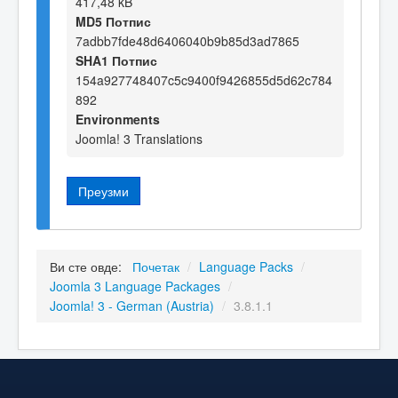
417,48 kB
MD5 Потпис
7adbb7fde48d6406040b9b85d3ad7865
SHA1 Потпис
154a927748407c5c9400f9426855d5d62c784
892
Environments
Joomla! 3 Translations
Преузми
Ви сте овде:
Почетак
/
Language Packs
/
Joomla 3 Language Packages
/
Joomla! 3 - German (Austria)
/
3.8.1.1