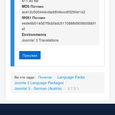
411,40 kB
MD5 Потпис
ac412c500444cdadd04bccd0f250e142
SHA1 Потпис
eede6b0140d7f9cbfadc5170888d905600bbf1
ef
Environments
Joomla! 3 Translations
Преузми
Ви сте овде:
Почетак
/
Language Packs
/
Joomla 3 Language Packages
/
Joomla! 3 - German (Austria)
/
3.7.3.1