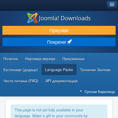
®
JOOMLA!
Joomla! Downloads
ПРЕУЗИМАЊЕ И ПРОШИРЕЊА (ЕКСТЕНЗИЈЕ)
Преузми
ОТКРИЈТЕ И НАУЧИТЕ
Покрени
ЗАЈЕДНИЦА И ПОДРШКА
РЕСУРСИ ЗА РАЗВОЈ
Почетна
Најновија верзија
Преузимање
Екстензије (додаци)
Language Packs
Технички Захтеви
Честа питања (FAQ)
API документација
Српски ћирилица
This page is not yet fully available in your
language. Make a gift to your community by