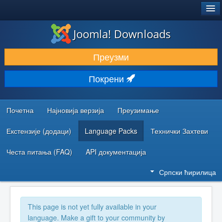
®
JOOMLA!
Joomla! Downloads
ПРЕУЗИМАЊЕ И ПРОШИРЕЊА (ЕКСТЕНЗИЈЕ)
Преузми
ОТКРИЈТЕ И НАУЧИТЕ
Покрени
ЗАЈЕДНИЦА И ПОДРШКА
РЕСУРСИ ЗА РАЗВОЈ
Почетна
Најновија верзија
Преузимање
Екстензије (додаци)
Language Packs
Технички Захтеви
Честа питања (FAQ)
API документација
Српски ћирилица
This page is not yet fully available in your
language. Make a gift to your community by