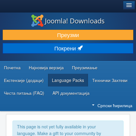
®
JOOMLA!
Joomla! Downloads
ПРЕУЗИМАЊЕ И ПРОШИРЕЊА (ЕКСТЕНЗИЈЕ)
Преузми
ОТКРИЈТЕ И НАУЧИТЕ
Покрени
ЗАЈЕДНИЦА И ПОДРШКА
РЕСУРСИ ЗА РАЗВОЈ
Почетна
Најновија верзија
Преузимање
Екстензије (додаци)
Language Packs
Технички Захтеви
Честа питања (FAQ)
API документација
Српски ћирилица
This page is not yet fully available in your
language. Make a gift to your community by