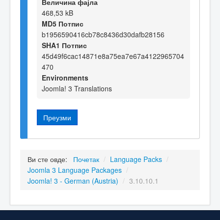
Величина фајла
468,53 kB
MD5 Потпис
b1956590416cb78c8436d30dafb28156
SHA1 Потпис
45d49f6cac14871e8a75ea7e67a4122965704
470
Environments
Joomla! 3 Translations
Преузми
Ви сте овде:
Почетак
/
Language Packs
/
Joomla 3 Language Packages
/
Joomla! 3 - German (Austria)
/
3.10.10.1