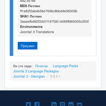
442,55 kB
MD5 Потпис
ff1e82f2ab4b56e7696c8bb49e58309b
SHA1 Потпис
3aaaefbd92f33d1f197f2614089ffd69305c353f
Environments
Joomla! 3 Translations
Преузми
Ви сте овде:
Почетак
/
Language Packs
/
Joomla 3 Language Packages
/
Joomla! 3 - Georgian
/
3.9.5.1
Joomla!
Joomla!
Joomla!
Joomla!
Joomla!
Joomla!
Joomla!