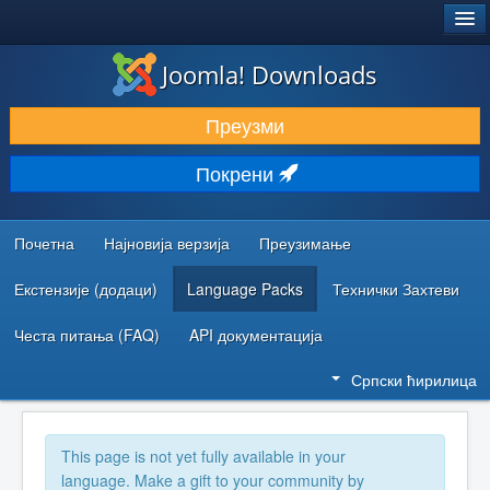
®
JOOMLA!
Joomla! Downloads
ПРЕУЗИМАЊЕ И ПРОШИРЕЊА (ЕКСТЕНЗИЈЕ)
Преузми
ОТКРИЈТЕ И НАУЧИТЕ
Покрени
ЗАЈЕДНИЦА И ПОДРШКА
РЕСУРСИ ЗА РАЗВОЈ
Почетна
Најновија верзија
Преузимање
Екстензије (додаци)
Language Packs
Технички Захтеви
Честа питања (FAQ)
API документација
Српски ћирилица
This page is not yet fully available in your
language. Make a gift to your community by