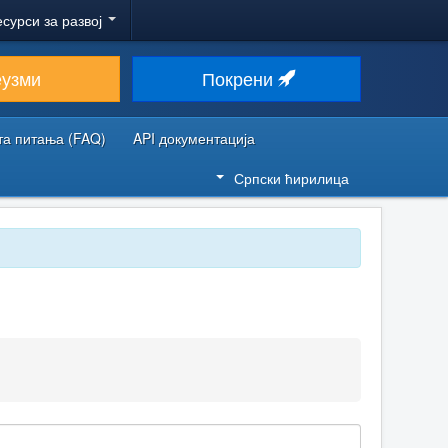
есурси за развој
еузми
Покрени
та питања (FAQ)
API документација
Српски ћирилица