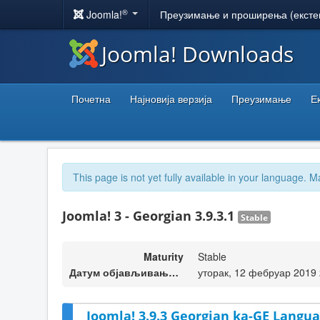
®
Joomla!
Преузимање и проширења (ексте
Joomla! Downloads
Почетна
Најновија верзија
Преузимање
Е
This page is not yet fully available in your language. M
Joomla! 3 - Georgian 3.9.3.1
Stable
Maturity
Stable
Датум објављивања верзије
уторак, 12 фебруар 2019 
Joomla! 3.9.3 Georgian ka-GE Langua