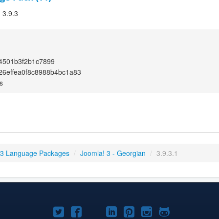
 3.9.3
4501b3f2b1c7899
6effea0f8c8988b4bc1a83
s
 3 Language Packages
/
Joomla! 3 - Georgian
/
3.9.3.1
Joomla!
Joomla!
Joomla!
Joomla!
Joomla!
Joomla!
Joomla!