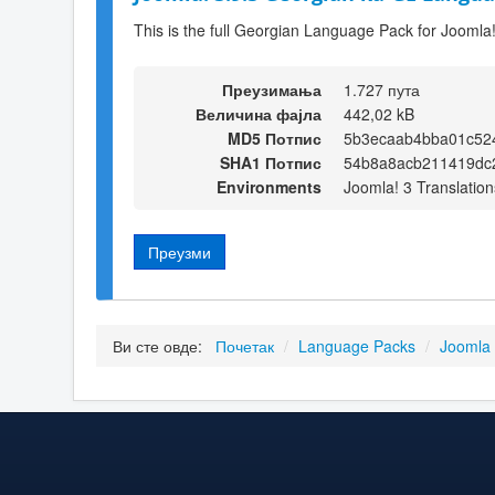
This is the full Georgian Language Pack for Joomla!
Преузимања
1.727 пута
Величина фајла
442,02 kB
MD5 Потпис
5b3ecaab4bba01c52
SHA1 Потпис
54b8a8acb211419dc2
Environments
Joomla! 3 Translation
Преузми
Ви сте овде:
Почетак
/
Language Packs
/
Joomla