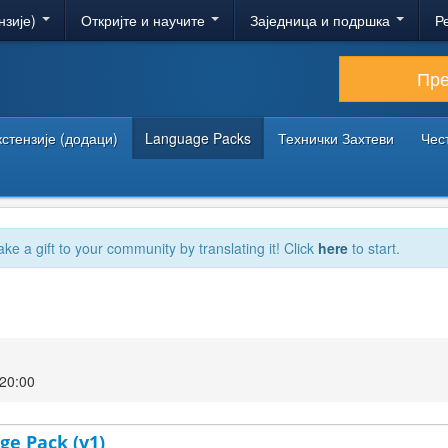
нзије)
Откријте и научите
Заједница и подршка
Р
Пр
кстензије (додаци)
Language Packs
Технички Захтеви
Чес
ake a gift to your community by translating it! Click
here
to start.
20:00
ge Pack (v1)