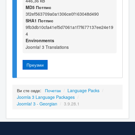
446,36 kB
MD5 Потпис
3f2ef563709a0a1306ce0f163048d490
SHA1 Потпис
9fb3db10cfa41ef5d7061a1f7f677137ee24e19
4
Environments
Joomla! 3 Translations
Преузми
Ви сте овде:
Почетак
/
Language Packs
/
Joomla 3 Language Packages
/
Joomla! 3 - Georgian
/
3.9.28.1