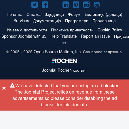
Joomla!
Joomla!
Joomla!
Joomla!
Joomla!
Joomla!
Joomla!
нa
нa
нa
нa
нa
нa
нa
Почетна
О нама
Заједница
Форум
Екстензије (додаци)
Services
Документација
Програмери
Продавница
Twitteru
Facebooku
YouTube
LinkedIn
Pinterest
Instagram
GitHub
Изјава о доступности
Политика приватности
Cookie Policy
Sponsor Joomla! with $5
Help Translate
Report an Issue
Пријави
се
© 2005 - 2026
Open Source Matters, Inc.
Сва права задржана.
Joomla!
Rochen хостинг
×
We have detected that you are using an ad blocker.
The Joomla! Project relies on revenue from these
advertisements so please consider disabling the ad
blocker for this domain.