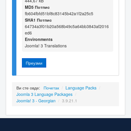
444,67 kB
MD5 Потпис
fb604fbfd51bf8c83145b42a1f2a25c5
SHA1 Потпис
64734a3f01b20a568b49c5a64bb3843af2016
ed6
Environments
Joomla! 3 Translations
Преузми
Ви сте овде:
Почетак
/
Language Packs
/
Joomla 3 Language Packages
/
Joomla! 3 - Georgian
/
3.9.21.1