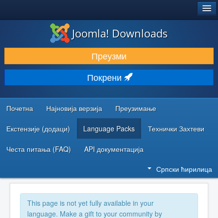
®
JOOMLA!
Joomla! Downloads
ПРЕУЗИМАЊЕ И ПРОШИРЕЊА (ЕКСТЕНЗИЈЕ)
Преузми
ОТКРИЈТЕ И НАУЧИТЕ
Покрени
ЗАЈЕДНИЦА И ПОДРШКА
РЕСУРСИ ЗА РАЗВОЈ
Почетна
Најновија верзија
Преузимање
Екстензије (додаци)
Language Packs
Технички Захтеви
Честа питања (FAQ)
API документација
Српски ћирилица
This page is not yet fully available in your
language. Make a gift to your community by