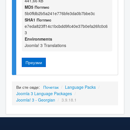
441,66 kB
MD5 Потпис
5b0ffdb2b5a241e776bfe3da0b7bbe3c
SHA1 Потпис
e7eda823ff14c1bcbdd9fc40e37b0efa26fc0c6
3
Environments
Joomla! 3 Translations
Преузми
Ви сте овде:
Почетак
/
Language Packs
/
Joomla 3 Language Packages
/
Joomla! 3 - Georgian
/
3.9.18.1