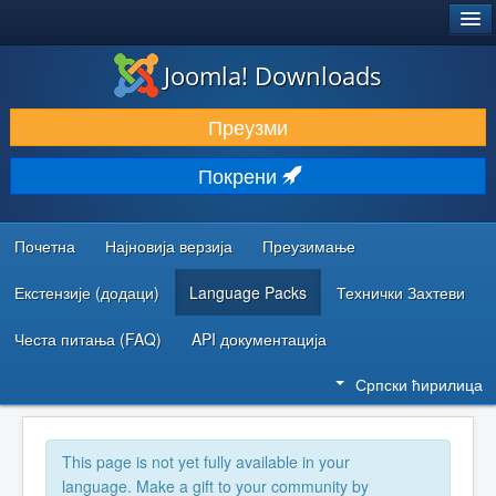
®
JOOMLA!
Joomla! Downloads
ПРЕУЗИМАЊЕ И ПРОШИРЕЊА (ЕКСТЕНЗИЈЕ)
Преузми
ОТКРИЈТЕ И НАУЧИТЕ
Покрени
ЗАЈЕДНИЦА И ПОДРШКА
РЕСУРСИ ЗА РАЗВОЈ
Почетна
Најновија верзија
Преузимање
Екстензије (додаци)
Language Packs
Технички Захтеви
Честа питања (FAQ)
API документација
Српски ћирилица
This page is not yet fully available in your
language. Make a gift to your community by