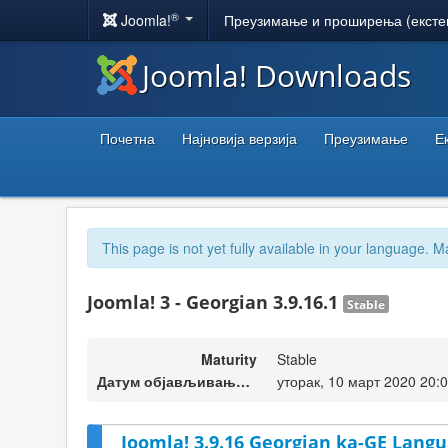
®
Joomla!
Преузимање и проширења (ексте
Joomla! Downloads
Почетна
Најновија верзија
Преузимање
Е
This page is not yet fully available in your language. M
Joomla! 3 - Georgian 3.9.16.1
Stable
Maturity
Stable
Датум објављивања верзије
уторак, 10 март 2020 20:
Joomla! 3.9.16 Georgian ka-GE Langu