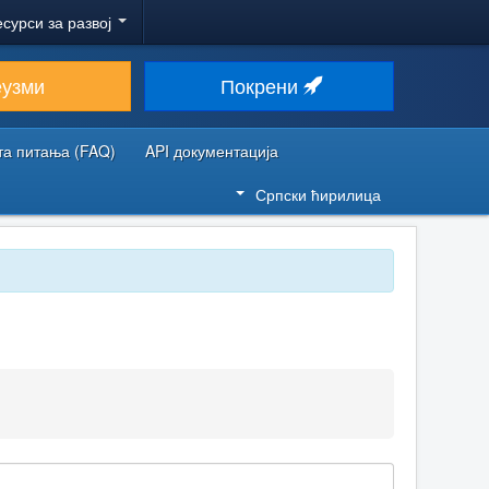
есурси за развој
еузми
Покрени
та питања (FAQ)
API документација
Српски ћирилица