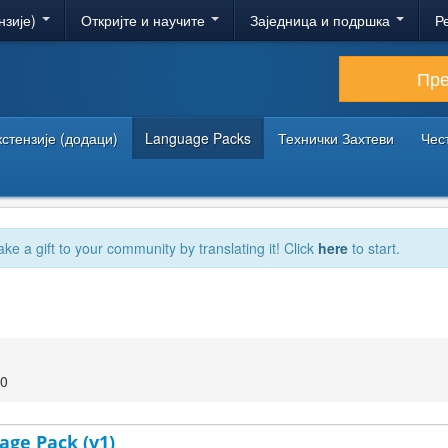
нзије)
Откријте и научите
Заједница и подршка
Р
Пр
кстензије (додаци)
Language Packs
Технички Захтеви
Чес
ake a gift to your community by translating it! Click
here
to start.
00
age Pack (v1)