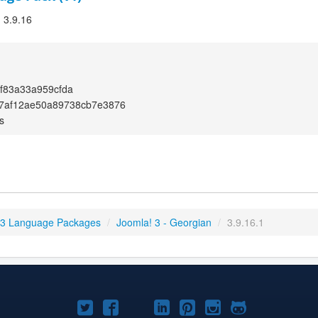
! 3.9.16
f83a33a959cfda
7af12ae50a89738cb7e3876
s
 3 Language Packages
/
Joomla! 3 - Georgian
/
3.9.16.1
Joomla!
Joomla!
Joomla!
Joomla!
Joomla!
Joomla!
Joomla!