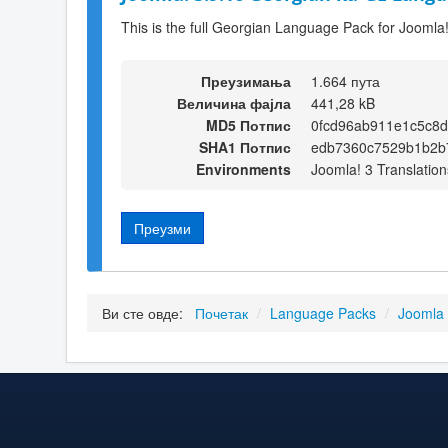
This is the full Georgian Language Pack for Joomla
Преузимања
1.664 пута
Величина фајла
441,28 kB
MD5 Потпис
0fcd96ab911e1c5c8d
SHA1 Потпис
edb7360c7529b1b2b
Environments
Joomla! 3 Translation
Преузми
Ви сте овде:
Почетак
/
Language Packs
/
Joomla