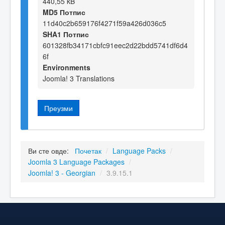
440,55 kB
MD5 Потпис
11d40c2b659176f4271f59a426d036c5
SHA1 Потпис
601328fb34171cbfc91eec2d22bdd5741df6d4
6f
Environments
Joomla! 3 Translations
Преузми
Ви сте овде:
Почетак
/
Language Packs
/
Joomla 3 Language Packages
/
Joomla! 3 - Georgian
/
3.9.15.1