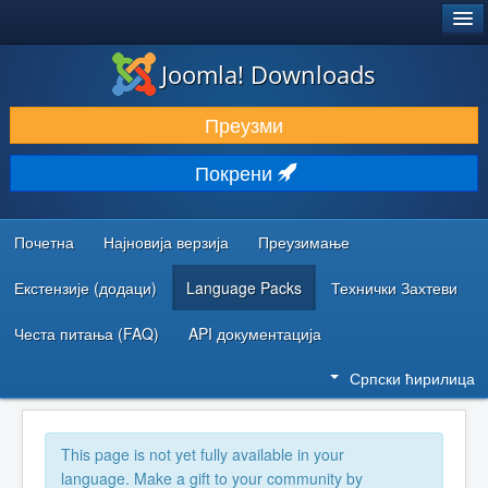
®
JOOMLA!
Joomla! Downloads
ПРЕУЗИМАЊЕ И ПРОШИРЕЊА (ЕКСТЕНЗИЈЕ)
Преузми
ОТКРИЈТЕ И НАУЧИТЕ
Покрени
ЗАЈЕДНИЦА И ПОДРШКА
РЕСУРСИ ЗА РАЗВОЈ
Почетна
Најновија верзија
Преузимање
Екстензије (додаци)
Language Packs
Технички Захтеви
Честа питања (FAQ)
API документација
Српски ћирилица
This page is not yet fully available in your
language. Make a gift to your community by