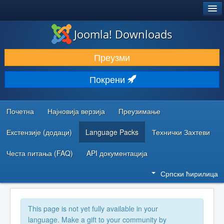
®
JOOMLA!
Joomla! Downloads
ПРЕУЗИМАЊЕ И ПРОШИРЕЊА (ЕКСТЕНЗИЈЕ)
Преузми
ОТКРИЈТЕ И НАУЧИТЕ
Покрени
ЗАЈЕДНИЦА И ПОДРШКА
РЕСУРСИ ЗА РАЗВОЈ
Почетна
Најновија верзија
Преузимање
Екстензије (додаци)
Language Packs
Технички Захтеви
Честа питања (FAQ)
API документација
Српски ћирилица
This page is not yet fully available in your
language. Make a gift to your community by