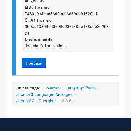
406,58 kB
MD5 Потпис
748fdf9c4ba93690eeb6669eb91629bd
SHA1 Потпис
3b0ba1080fb4f3696e236ff40db188a9b8e298
51
Environments
Joomla! 3 Translations
Преузми
Ви сте овде:
Почетак
/
Language Packs
/
Joomla 3 Language Packages
/
Joomla! 3 - Georgian
/
3.8.8.1