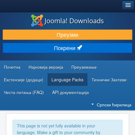
®
JOOMLA!
Joomla! Downloads
ПРЕУЗИМАЊЕ И ПРОШИРЕЊА (ЕКСТЕНЗИЈЕ)
Преузми
ОТКРИЈТЕ И НАУЧИТЕ
Покрени
ЗАЈЕДНИЦА И ПОДРШКА
РЕСУРСИ ЗА РАЗВОЈ
Почетна
Најновија верзија
Преузимање
Екстензије (додаци)
Language Packs
Технички Захтеви
Честа питања (FAQ)
API документација
Српски ћирилица
This page is not yet fully available in your
language. Make a gift to your community by