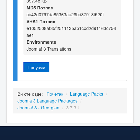
397,48 kB
MD5 Потпис
cb42d0797da85363ae26bd37918f520f
SHA1 Потпис
e1052508af35f2511135ab1cbd2d91163c756
ae1
Environments
Joomla! 3 Translations
Преузми
Ви сте овде:
Почетак
/
Language Packs
/
Joomla 3 Language Packages
/
Joomla! 3 - Georgian
/
3.7.3.1