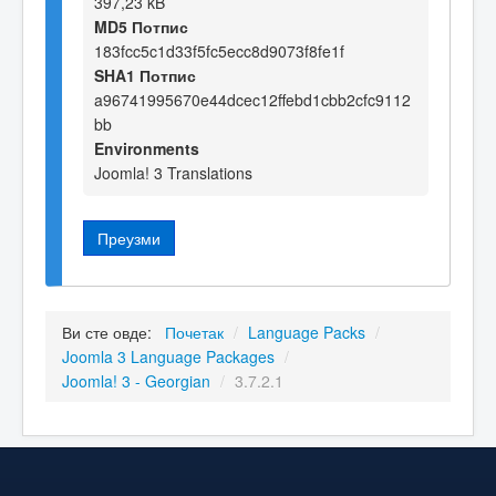
397,23 kB
MD5 Потпис
183fcc5c1d33f5fc5ecc8d9073f8fe1f
SHA1 Потпис
a96741995670e44dcec12ffebd1cbb2cfc9112
bb
Environments
Joomla! 3 Translations
Преузми
Ви сте овде:
Почетак
/
Language Packs
/
Joomla 3 Language Packages
/
Joomla! 3 - Georgian
/
3.7.2.1