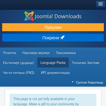
®
JOOMLA!
Joomla! Downloads
ПРЕУЗИМАЊЕ И ПРОШИРЕЊА (ЕКСТЕНЗИЈЕ)
Преузми
ОТКРИЈТЕ И НАУЧИТЕ
Покрени
ЗАЈЕДНИЦА И ПОДРШКА
РЕСУРСИ ЗА РАЗВОЈ
Почетна
Најновија верзија
Преузимање
Екстензије (додаци)
Language Packs
Технички Захтеви
Честа питања (FAQ)
API документација
Српски ћирилица
This page is not yet fully available in your
language. Make a gift to your community by