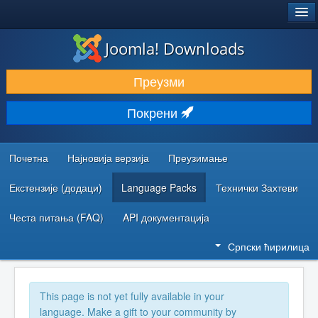
®
JOOMLA!
Joomla! Downloads
ПРЕУЗИМАЊЕ И ПРОШИРЕЊА (ЕКСТЕНЗИЈЕ)
Преузми
ОТКРИЈТЕ И НАУЧИТЕ
Покрени
ЗАЈЕДНИЦА И ПОДРШКА
РЕСУРСИ ЗА РАЗВОЈ
Почетна
Најновија верзија
Преузимање
Екстензије (додаци)
Language Packs
Технички Захтеви
Честа питања (FAQ)
API документација
Српски ћирилица
This page is not yet fully available in your
language. Make a gift to your community by