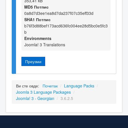
353,41 kB
MD5 Потпис
0a8d7d3ee1ea8d7da237f07c35eff33d
SHA1 Потпис
b76f3d88bef173acd636fc004ee28d5bc0e5fc3
b
Environments
Joomla! 3 Translations
Преузми
Ви сте овде:
Почетак
/
Language Packs
/
Joomla 3 Language Packages
/
Joomla! 3 - Georgian
/
3.6.2.5