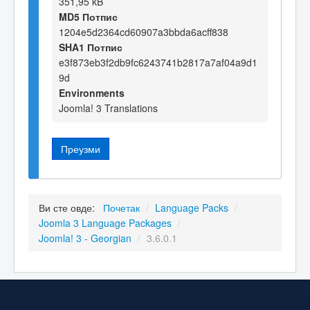
351,95 kB
MD5 Потпис
1204e5d2364cd60907a3bbda6acff838
SHA1 Потпис
e3f873eb3f2db9fc6243741b2817a7af04a9d1
9d
Environments
Joomla! 3 Translations
Преузми
Ви сте овде:
Почетак
/
Language Packs
/
Joomla 3 Language Packages
/
Joomla! 3 - Georgian
/
3.6.0.1