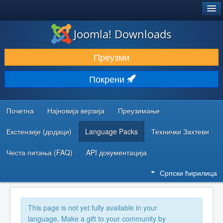
®
JOOMLA!
Joomla! Downloads
ПРЕУЗИМАЊЕ И ПРОШИРЕЊА (ЕКСТЕНЗИЈЕ)
Преузми
ОТКРИЈТЕ И НАУЧИТЕ
Покрени
ЗАЈЕДНИЦА И ПОДРШКА
РЕСУРСИ ЗА РАЗВОЈ
Почетна
Најновија верзија
Преузимање
Екстензије (додаци)
Language Packs
Технички Захтеви
Честа питања (FAQ)
API документација
Српски ћирилица
This page is not yet fully available in your
language. Make a gift to your community by