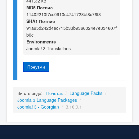
441,32 kB
MD5 Потпис
11402210f7cc0910c4741728bf8c76f3
SHA1 Потпис
91a95d242d4ec715b33b9366024e7e334607f
b0c
Environments
Joomla! 3 Translations
Преузми
Ви сте овде:
Почетак
/
Language Packs
/
Joomla 3 Language Packages
/
Joomla! 3 - Georgian
/
3.10.9.1