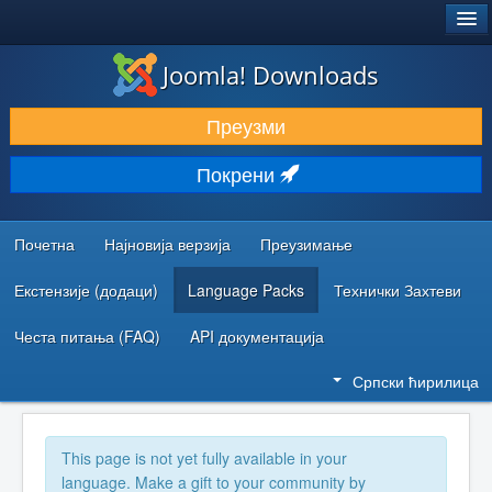
®
JOOMLA!
Joomla! Downloads
ПРЕУЗИМАЊЕ И ПРОШИРЕЊА (ЕКСТЕНЗИЈЕ)
Преузми
ОТКРИЈТЕ И НАУЧИТЕ
Покрени
ЗАЈЕДНИЦА И ПОДРШКА
РЕСУРСИ ЗА РАЗВОЈ
Почетна
Најновија верзија
Преузимање
Екстензије (додаци)
Language Packs
Технички Захтеви
Честа питања (FAQ)
API документација
Српски ћирилица
This page is not yet fully available in your
language. Make a gift to your community by