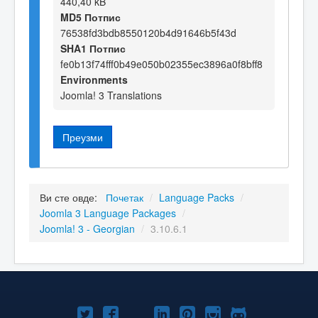
440,40 kB
MD5 Потпис
76538fd3bdb8550120b4d91646b5f43d
SHA1 Потпис
fe0b13f74fff0b49e050b02355ec3896a0f8bff8
Environments
Joomla! 3 Translations
Преузми
Ви сте овде:
Почетак
/
Language Packs
/
Joomla 3 Language Packages
/
Joomla! 3 - Georgian
/
3.10.6.1
Joomla!
Joomla!
Joomla!
Joomla!
Joomla!
Joomla!
Joomla!