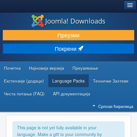
®
JOOMLA!
Joomla! Downloads
ПРЕУЗИМАЊЕ И ПРОШИРЕЊА (ЕКСТЕНЗИЈЕ)
Преузми
ОТКРИЈТЕ И НАУЧИТЕ
Покрени
ЗАЈЕДНИЦА И ПОДРШКА
РЕСУРСИ ЗА РАЗВОЈ
Почетна
Најновија верзија
Преузимање
Екстензије (додаци)
Language Packs
Технички Захтеви
Честа питања (FAQ)
API документација
Српски ћирилица
This page is not yet fully available in your
language. Make a gift to your community by