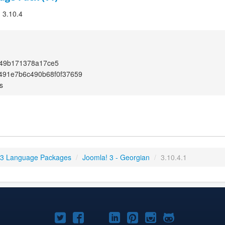
! 3.10.4
49b171378a17ce5
491e7b6c490b68f0f37659
s
 3 Language Packages
/
Joomla! 3 - Georgian
/
3.10.4.1
Joomla!
Joomla!
Joomla!
Joomla!
Joomla!
Joomla!
Joomla!