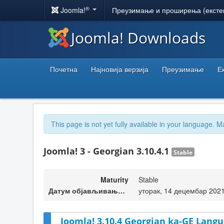
®
Joomla!
Преузимање и проширења (ексте
Joomla! Downloads
Почетна
Најновија верзија
Преузимање
Е
This page is not yet fully available in your language. M
Joomla! 3 - Georgian 3.10.4.1
Stable
Maturity
Stable
Датум објављивања верзије
уторак, 14 децембар 2021
Joomla! 3.10.4 Georgian ka-GE Langu