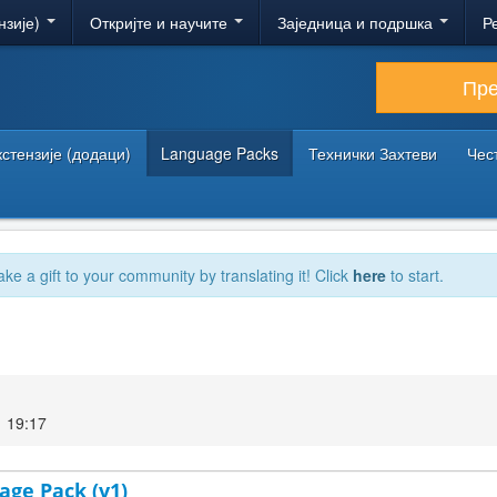
нзије)
Откријте и научите
Заједница и подршка
Р
Пр
кстензије (додаци)
Language Packs
Технички Захтеви
Чес
ake a gift to your community by translating it! Click
here
to start.
 19:17
age Pack (v1)