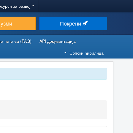
есурси за развој
еузми
Покрени
та питања (FAQ)
API документација
Српски ћирилица