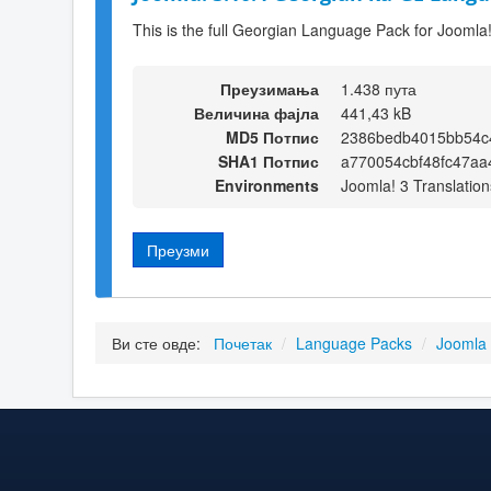
This is the full Georgian Language Pack for Joomla
Преузимања
1.438 пута
Величина фајла
441,43 kB
MD5 Потпис
2386bedb4015bb54c
SHA1 Потпис
a770054cbf48fc47aa
Environments
Joomla! 3 Translation
Преузми
Ви сте овде:
Почетак
/
Language Packs
/
Joomla