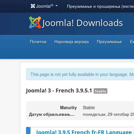
®
Joomla!
Преузимање и проширења (ексте
Joomla! Downloads
Почетна
Најновија верзија
Преузимање
Е
This page is not yet fully available in your language. M
Joomla! 3 - French 3.9.5.1
Stable
Maturity
Stable
Датум објављивања верзије
понедељак, 29 октобар 2
Joomla! 3.9.5 French fr-FR Language 