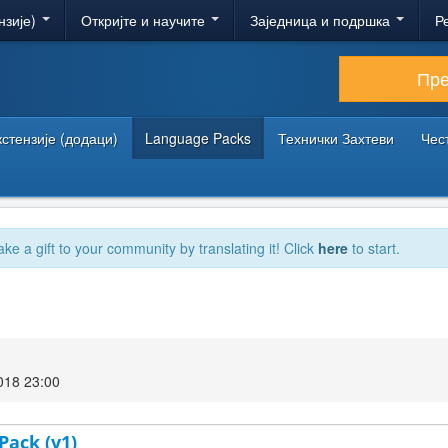
нзије)
Откријте и научите
Заједница и подршка
Р
Пр
кстензије (додаци)
Language Packs
Технички Захтеви
Чес
ake a gift to your community by translating it! Click
here
to start.
018 23:00
Pack (v1)