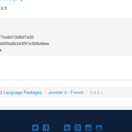
.9.5
77eab072d6d7a30
60f0a5b343f97e3bfb48ee
s
 3 Language Packages
/
Joomla! 3 - French
/
3.9.5.1
Joomla!
Joomla!
Joomla!
Joomla!
Joomla!
Joomla!
Joomla!