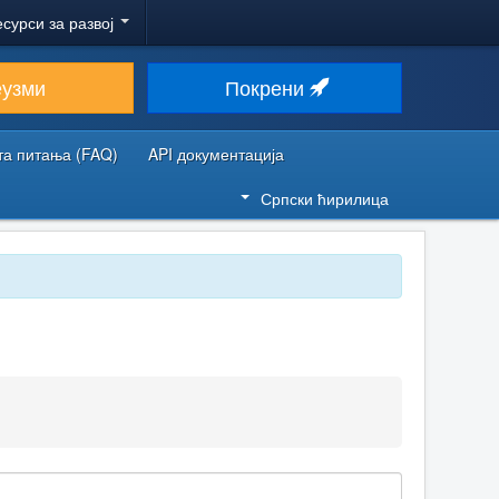
есурси за развој
еузми
Покрени
та питања (FAQ)
API документација
Српски ћирилица