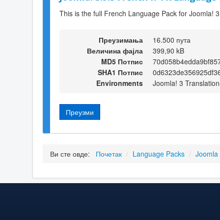
This is the full French Language Pack for Joomla! 3
Преузимања
16.500 пута
Величина фајла
399,90 kB
MD5 Потпис
70d058b4edda9bf85
SHA1 Потпис
0d6323de356925df36
Environments
Joomla! 3 Translation
Преузми
Ви сте овде:
Почетак
/
Language Packs
/
Joomla