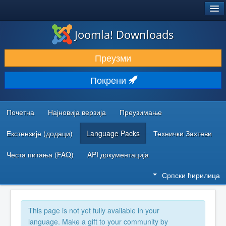
®
JOOMLA!
Joomla! Downloads
ПРЕУЗИМАЊЕ И ПРОШИРЕЊА (ЕКСТЕНЗИЈЕ)
Преузми
ОТКРИЈТЕ И НАУЧИТЕ
Покрени
ЗАЈЕДНИЦА И ПОДРШКА
РЕСУРСИ ЗА РАЗВОЈ
Почетна
Најновија верзија
Преузимање
Екстензије (додаци)
Language Packs
Технички Захтеви
Честа питања (FAQ)
API документација
Српски ћирилица
This page is not yet fully available in your
language. Make a gift to your community by