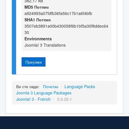
382,17 kB
MD5 Потпис
a924993a07fdfb36fa56c17b1a6f4bfb
SHA1 Потпис
3507eb3891a00b430058f6b1bf5a30f8ddec64
30
Environments
Joomla! 3 Translations
Преузми
Ви сте овде:
Почетак
/
Language Packs
/
Joomla 3 Language Packages
/
Joomla! 3 - French
/
3.9.28.1