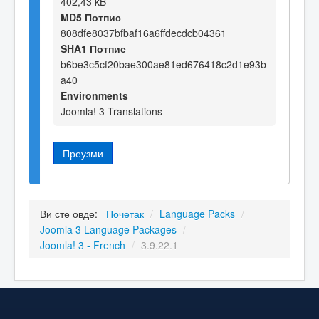
402,43 kB
MD5 Потпис
808dfe8037bfbaf16a6ffdecdcb04361
SHA1 Потпис
b6be3c5cf20bae300ae81ed676418c2d1e93b
a40
Environments
Joomla! 3 Translations
Преузми
Ви сте овде:
Почетак
/
Language Packs
/
Joomla 3 Language Packages
/
Joomla! 3 - French
/
3.9.22.1