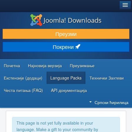
®
JOOMLA!
Joomla! Downloads
ПРЕУЗИМАЊЕ И ПРОШИРЕЊА (ЕКСТЕНЗИЈЕ)
Преузми
ОТКРИЈТЕ И НАУЧИТЕ
Покрени
ЗАЈЕДНИЦА И ПОДРШКА
РЕСУРСИ ЗА РАЗВОЈ
Почетна
Најновија верзија
Преузимање
Екстензије (додаци)
Language Packs
Технички Захтеви
Честа питања (FAQ)
API документација
Српски ћирилица
This page is not yet fully available in your
language. Make a gift to your community by