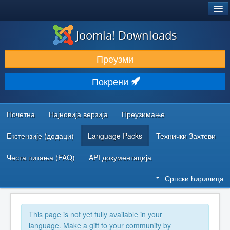
®
JOOMLA!
Joomla! Downloads
ПРЕУЗИМАЊЕ И ПРОШИРЕЊА (ЕКСТЕНЗИЈЕ)
Преузми
ОТКРИЈТЕ И НАУЧИТЕ
Покрени
ЗАЈЕДНИЦА И ПОДРШКА
РЕСУРСИ ЗА РАЗВОЈ
Почетна
Најновија верзија
Преузимање
Екстензије (додаци)
Language Packs
Технички Захтеви
Честа питања (FAQ)
API документација
Српски ћирилица
This page is not yet fully available in your
language. Make a gift to your community by