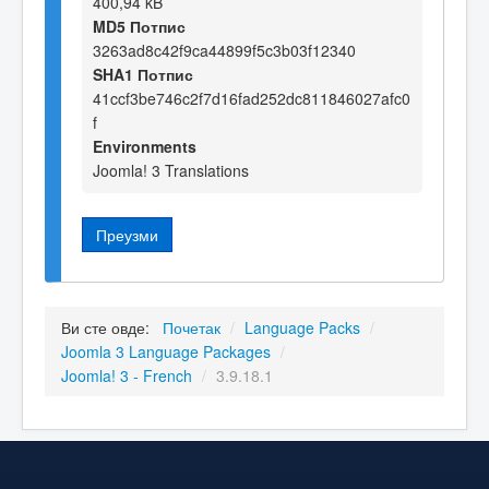
400,94 kB
MD5 Потпис
3263ad8c42f9ca44899f5c3b03f12340
SHA1 Потпис
41ccf3be746c2f7d16fad252dc811846027afc0
f
Environments
Joomla! 3 Translations
Преузми
Ви сте овде:
Почетак
/
Language Packs
/
Joomla 3 Language Packages
/
Joomla! 3 - French
/
3.9.18.1