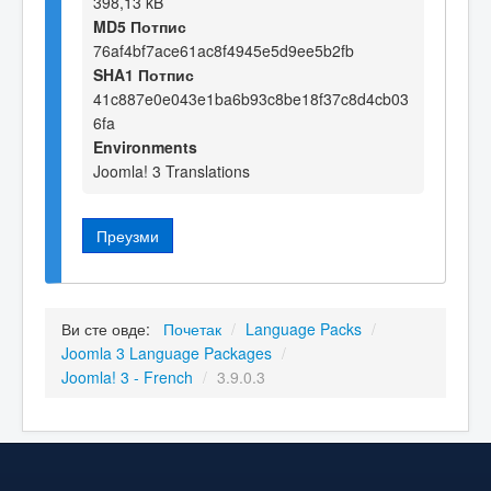
398,13 kB
MD5 Потпис
76af4bf7ace61ac8f4945e5d9ee5b2fb
SHA1 Потпис
41c887e0e043e1ba6b93c8be18f37c8d4cb03
6fa
Environments
Joomla! 3 Translations
Преузми
Ви сте овде:
Почетак
/
Language Packs
/
Joomla 3 Language Packages
/
Joomla! 3 - French
/
3.9.0.3