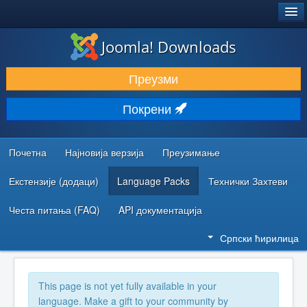
®
JOOMLA!
Joomla! Downloads
ПРЕУЗИМАЊЕ И ПРОШИРЕЊА (ЕКСТЕНЗИЈЕ)
Преузми
ОТКРИЈТЕ И НАУЧИТЕ
Покрени
ЗАЈЕДНИЦА И ПОДРШКА
РЕСУРСИ ЗА РАЗВОЈ
Почетна
Најновија верзија
Преузимање
Екстензије (додаци)
Language Packs
Технички Захтеви
Честа питања (FAQ)
API документација
Српски ћирилица
This page is not yet fully available in your
language. Make a gift to your community by