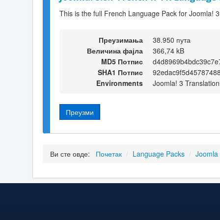
This is the full French Language Pack for Joomla! 3
Преузимања
38.950 пута
Величина фајла
366,74 kB
MD5 Потпис
d4d8969b4bdc39c7e
SHA1 Потпис
92edac9f5d4578748
Environments
Joomla! 3 Translation
Преузми
Ви сте овде:
Почетак
/
Language Packs
/
Joomla