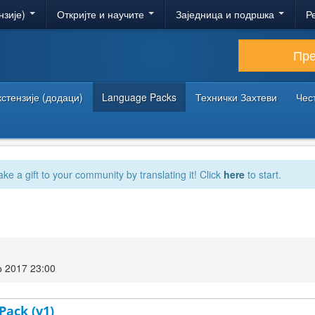
нзије)
Откријте и научите
Заједница и подршка
Р
Пр
кстензије (додаци)
Language Packs
Технички Захтеви
Чес
ake a gift to your community by translating it! Click
here
to start.
 2017 23:00
Pack (v1)