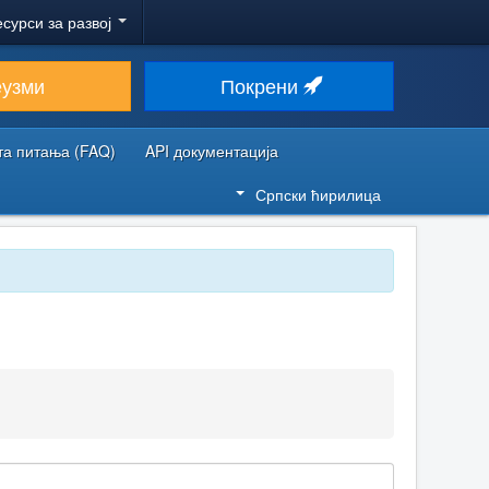
есурси за развој
еузми
Покрени
та питања (FAQ)
API документација
Српски ћирилица