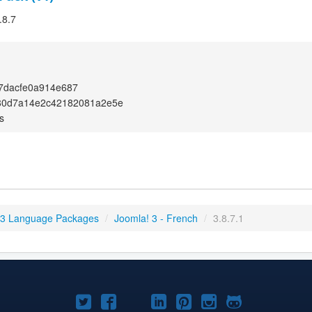
.8.7
7dacfe0a914e687
80d7a14e2c42182081a2e5e
s
 3 Language Packages
/
Joomla! 3 - French
/
3.8.7.1
Joomla!
Joomla!
Joomla!
Joomla!
Joomla!
Joomla!
Joomla!