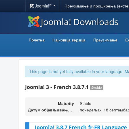
®
Joomla!
Преузимање и проширења (ексте
Joomla! Downloads
Почетна
Најновија верзија
Преузимање
Е
This page is not yet fully available in your language. M
Joomla! 3 - French 3.8.7.1
Stable
Maturity
Stable
Датум објављивања верзије
понедељак, 18 септембар
Joomla! 3.8.7 French fr-FR Language 