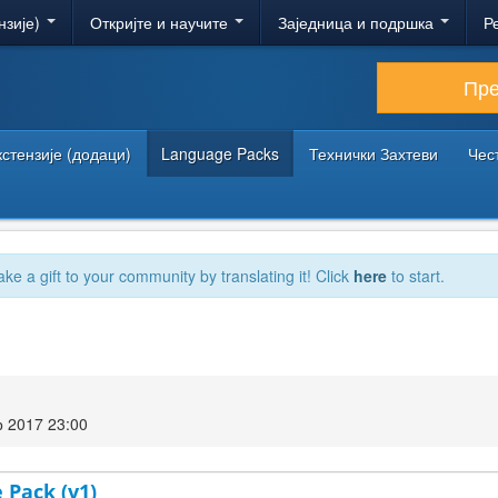
нзије)
Откријте и научите
Заједница и подршка
Р
Пр
кстензије (додаци)
Language Packs
Технички Захтеви
Чес
ake a gift to your community by translating it! Click
here
to start.
 2017 23:00
 Pack (v1)