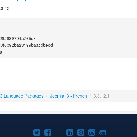
.8.12
262689704a765d4
23f0b92ba23199baacdbedd
s
 3 Language Packages
/
Joomla! 3 - French
/
3.8.12.1
Joomla!
Joomla!
Joomla!
Joomla!
Joomla!
Joomla!
Joomla!