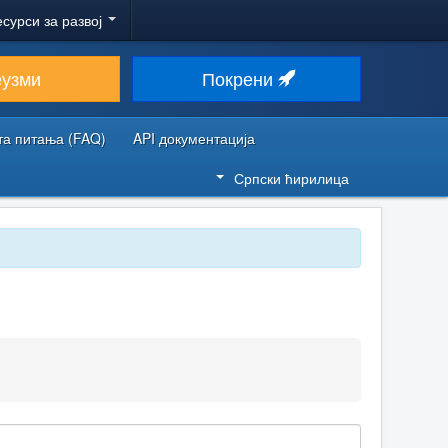
есурси за развој
еузми
Покрени
та питања (FAQ)
API документација
Српски ћирилица