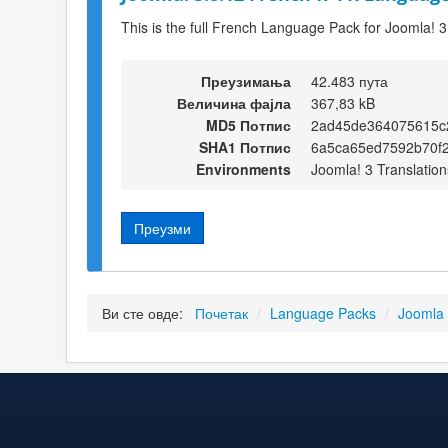
This is the full French Language Pack for Joomla! 3
Преузимања
42.483 пута
Величина фајла
367,83 kB
MD5 Потпис
2ad45de364075615c
SHA1 Потпис
6a5ca65ed7592b70f
Environments
Joomla! 3 Translation
Преузми
Ви сте овде:
Почетак
/
Language Packs
/
Joomla