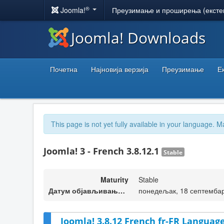
®
Joomla!
Преузимање и проширења (ексте
Joomla! Downloads
Почетна
Најновија верзија
Преузимање
Е
This page is not yet fully available in your language. M
Joomla! 3 - French 3.8.12.1
Stable
Maturity
Stable
Датум објављивања верзије
понедељак, 18 септембар
Joomla! 3.8.12 French fr-FR Language