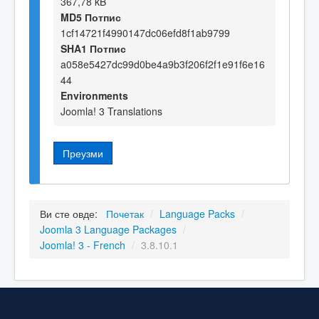
367,78 kB
MD5 Потпис
1cf14721f4990147dc06efd8f1ab9799
SHA1 Потпис
a058e5427dc99d0be4a9b3f206f2f1e91f6e16
44
Environments
Joomla! 3 Translations
Преузми
Ви сте овде:
Почетак
/
Language Packs
/
Joomla 3 Language Packages
/
Joomla! 3 - French
/
3.8.10.1