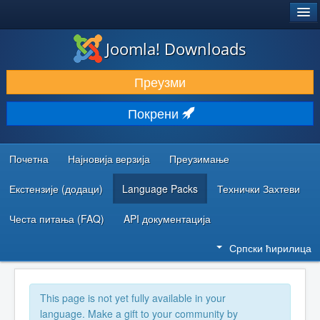
®
JOOMLA!
Joomla! Downloads
ПРЕУЗИМАЊЕ И ПРОШИРЕЊА (ЕКСТЕНЗИЈЕ)
Преузми
ОТКРИЈТЕ И НАУЧИТЕ
Покрени
ЗАЈЕДНИЦА И ПОДРШКА
РЕСУРСИ ЗА РАЗВОЈ
Почетна
Најновија верзија
Преузимање
Екстензије (додаци)
Language Packs
Технички Захтеви
Честа питања (FAQ)
API документација
Српски ћирилица
This page is not yet fully available in your
language. Make a gift to your community by