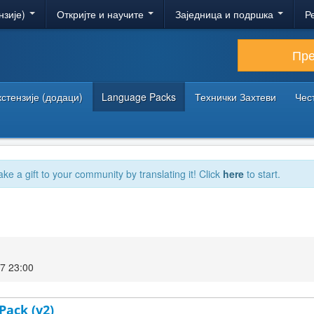
нзије)
Откријте и научите
Заједница и подршка
Р
Пр
кстензије (додаци)
Language Packs
Технички Захтеви
Чес
ake a gift to your community by translating it! Click
here
to start.
7 23:00
Pack (v2)