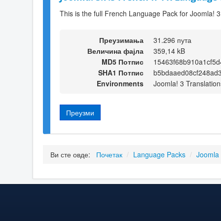
This is the full French Language Pack for Joomla! 3
Преузимања
31.296 пута
Величина фајла
359,14 kB
MD5 Потпис
15463f68b910a1cf5d
SHA1 Потпис
b5bdaaed08cf248ad
Environments
Joomla! 3 Translation
Преузми
Ви сте овде:
Почетак
/
Language Packs
/
Joomla