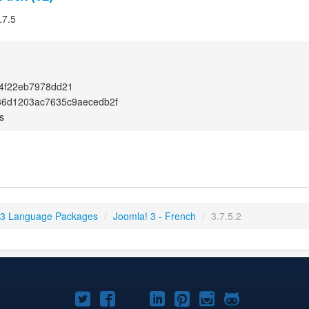
.7.5
4f22eb7978dd21
36d1203ac7635c9aecedb2f
s
 3 Language Packages
/
Joomla! 3 - French
/
3.7.5.2
Joomla!
Joomla!
Joomla!
Joomla!
Joomla!
Joomla!
Joomla!