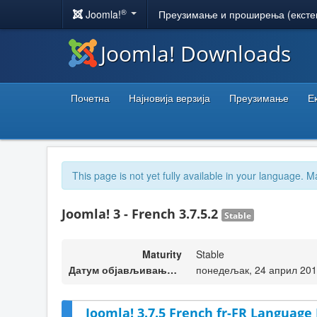
®
Joomla!
Преузимање и проширења (ексте
Joomla! Downloads
Почетна
Најновија верзија
Преузимање
Е
This page is not yet fully available in your language. M
Joomla! 3 - French 3.7.5.2
Stable
Maturity
Stable
Датум објављивања верзије
понедељак, 24 април 201
Joomla! 3.7.5 French fr-FR Language 