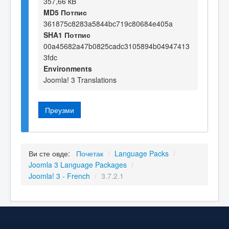
357,66 kB
MD5 Потпис
361875c8283a5844bc719c80684e405a
SHA1 Потпис
00a45682a47b0825cadc3105894b04947413
3fdc
Environments
Joomla! 3 Translations
Преузми
Ви сте овде:
Почетак
/
Language Packs
/
Joomla 3 Language Packages
/
Joomla! 3 - French
/
3.7.2.1