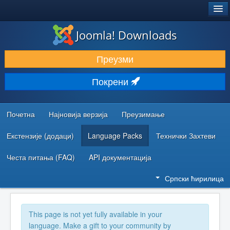
®
JOOMLA!
Joomla! Downloads
ПРЕУЗИМАЊЕ И ПРОШИРЕЊА (ЕКСТЕНЗИЈЕ)
Преузми
ОТКРИЈТЕ И НАУЧИТЕ
Покрени
ЗАЈЕДНИЦА И ПОДРШКА
РЕСУРСИ ЗА РАЗВОЈ
Почетна
Најновија верзија
Преузимање
Екстензије (додаци)
Language Packs
Технички Захтеви
Честа питања (FAQ)
API документација
Српски ћирилица
This page is not yet fully available in your
language. Make a gift to your community by