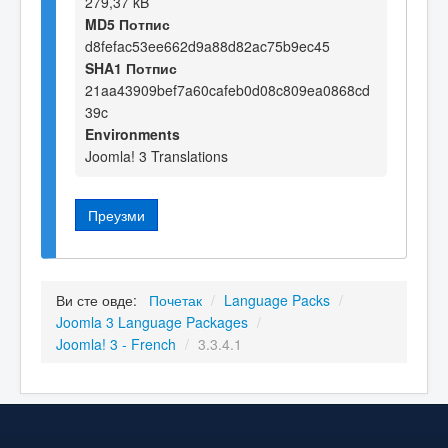
279,37 kB
MD5 Потпис
d8fefac53ee662d9a88d82ac75b9ec45
SHA1 Потпис
21aa43909bef7a60cafeb0d08c809ea0868cd
39c
Environments
Joomla! 3 Translations
Преузми
Ви сте овде:
Почетак
/
Language Packs
/
Joomla 3 Language Packages
/
Joomla! 3 - French
/
3.3.4.1