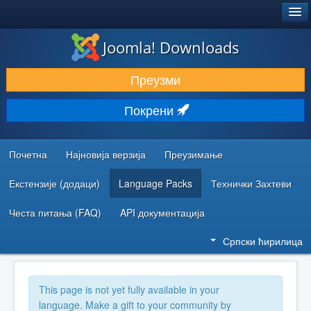
®
JOOMLA!
Joomla! Downloads
ПРЕУЗИМАЊЕ И ПРОШИРЕЊА (ЕКСТЕНЗИЈЕ)
Преузми
ОТКРИЈТЕ И НАУЧИТЕ
Покрени
ЗАЈЕДНИЦА И ПОДРШКА
РЕСУРСИ ЗА РАЗВОЈ
Почетна
Најновија верзија
Преузимање
Екстензије (додаци)
Language Packs
Технички Захтеви
Честа питања (FAQ)
API документација
Српски ћирилица
This page is not yet fully available in your
language. Make a gift to your community by