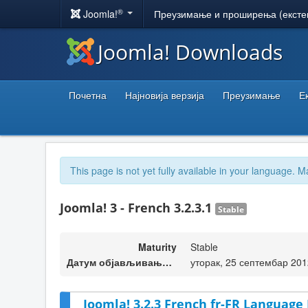
®
Joomla!
Преузимање и проширења (ексте
Joomla! Downloads
Почетна
Најновија верзија
Преузимање
Е
This page is not yet fully available in your language. M
Joomla! 3 - French 3.2.3.1
Stable
Maturity
Stable
Датум објављивања верзије
уторак, 25 септембар 201
Joomla! 3.2.3 French fr-FR Language 