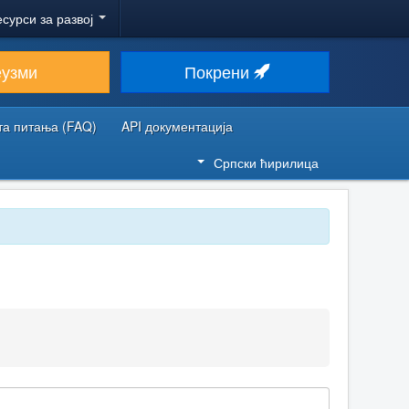
есурси за развој
еузми
Покрени
та питања (FAQ)
API документација
Српски ћирилица