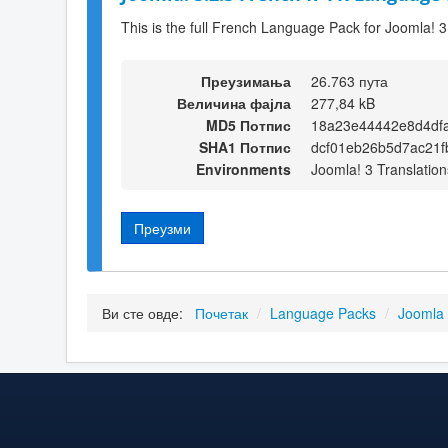
This is the full French Language Pack for Joomla! 3
Преузимања
26.763 пута
Величина фајла
277,84 kB
MD5 Потпис
18a23e44442e8d4df
SHA1 Потпис
dcf01eb26b5d7ac21f
Environments
Joomla! 3 Translation
Преузми
Ви сте овде:
Почетак
/
Language Packs
/
Joomla