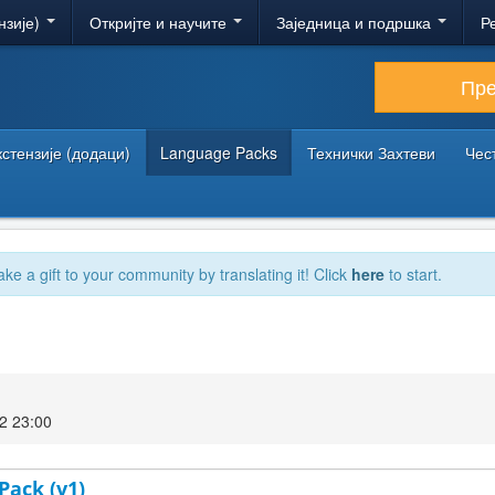
нзије)
Откријте и научите
Заједница и подршка
Р
Пр
кстензије (додаци)
Language Packs
Технички Захтеви
Чес
ake a gift to your community by translating it! Click
here
to start.
2 23:00
Pack (v1)