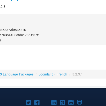
.2.3
ab53373f9565c16
b763b4493dfda17651f372
s
 3 Language Packages
/
Joomla! 3 - French
/
3.2.3.1
Joomla!
Joomla!
Joomla!
Joomla!
Joomla!
Joomla!
Joomla!