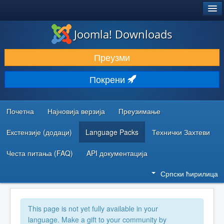
®
JOOMLA!
Joomla! Downloads
ПРЕУЗИМАЊЕ И ПРОШИРЕЊА (ЕКСТЕНЗИЈЕ)
Преузми
ОТКРИЈТЕ И НАУЧИТЕ
Покрени
ЗАЈЕДНИЦА И ПОДРШКА
РЕСУРСИ ЗА РАЗВОЈ
Почетна
Најновија верзија
Преузимање
Екстензије (додаци)
Language Packs
Технички Захтеви
Честа питања (FAQ)
API документација
Српски ћирилица
This page is not yet fully available in your
language. Make a gift to your community by