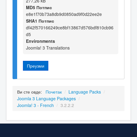
277,26 kB
MD5 Потпис
e8e1f70b73a8db9d0850ad9f0d22ee2e
SHA1 Потпис
df42f570166249ce8bf13867d576bdf810cb96
d5
Environments
Joomla! 3 Translations
Преузми
Ви сте овде:
Почетак
/
Language Packs
/
Joomla 3 Language Packages
/
Joomla! 3 - French
/
3.2.2.2