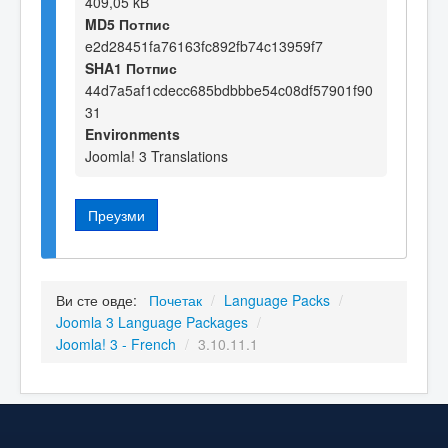
409,05 kB
MD5 Потпис
e2d28451fa76163fc892fb74c13959f7
SHA1 Потпис
44d7a5af1cdecc685bdbbbe54c08df57901f90
31
Environments
Joomla! 3 Translations
Преузми
Ви сте овде:
Почетак
/
Language Packs
/
Joomla 3 Language Packages
/
Joomla! 3 - French
/
3.10.11.1