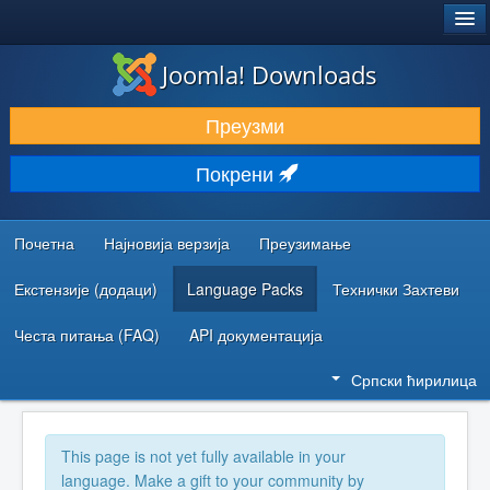
®
JOOMLA!
Joomla! Downloads
ПРЕУЗИМАЊЕ И ПРОШИРЕЊА (ЕКСТЕНЗИЈЕ)
Преузми
ОТКРИЈТЕ И НАУЧИТЕ
Покрени
ЗАЈЕДНИЦА И ПОДРШКА
РЕСУРСИ ЗА РАЗВОЈ
Почетна
Најновија верзија
Преузимање
Екстензије (додаци)
Language Packs
Технички Захтеви
Честа питања (FAQ)
API документација
Српски ћирилица
This page is not yet fully available in your
language. Make a gift to your community by