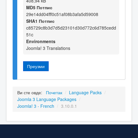
408,94 kB
MD5 Потпис
29e14dd04fff0c51af08b3afa5d59008
SHA1 Потпис
c85729c8b3d7d5d23101d30d772c6d785cedd
51c
Environments
Joomla! 3 Translations
Преузми
Ви сте овде:
Почетак
/
Language Packs
/
Joomla 3 Language Packages
/
Joomla! 3 - French
/
3.10.0.1