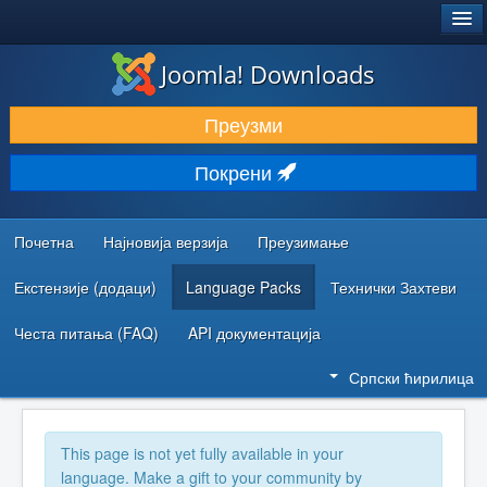
®
JOOMLA!
Joomla! Downloads
ПРЕУЗИМАЊЕ И ПРОШИРЕЊА (ЕКСТЕНЗИЈЕ)
Преузми
ОТКРИЈТЕ И НАУЧИТЕ
Покрени
ЗАЈЕДНИЦА И ПОДРШКА
РЕСУРСИ ЗА РАЗВОЈ
Почетна
Најновија верзија
Преузимање
Екстензије (додаци)
Language Packs
Технички Захтеви
Честа питања (FAQ)
API документација
Српски ћирилица
This page is not yet fully available in your
language. Make a gift to your community by