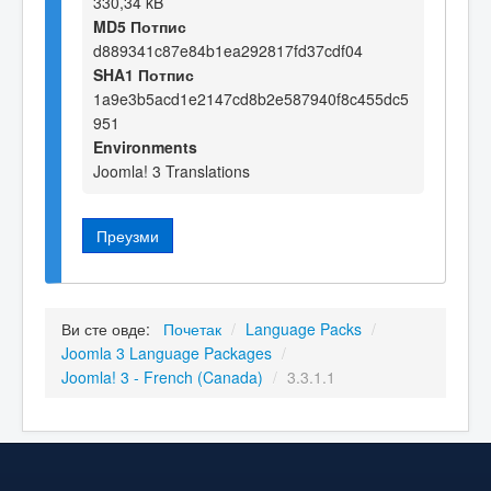
330,34 kB
MD5 Потпис
d889341c87e84b1ea292817fd37cdf04
SHA1 Потпис
1a9e3b5acd1e2147cd8b2e587940f8c455dc5
951
Environments
Joomla! 3 Translations
Преузми
Ви сте овде:
Почетак
/
Language Packs
/
Joomla 3 Language Packages
/
Joomla! 3 - French (Canada)
/
3.3.1.1