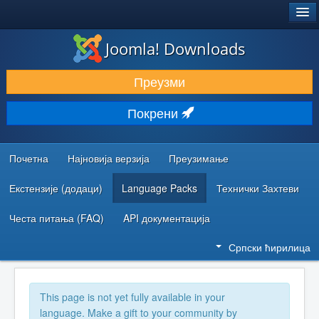
®
JOOMLA!
Joomla! Downloads
ПРЕУЗИМАЊЕ И ПРОШИРЕЊА (ЕКСТЕНЗИЈЕ)
Преузми
ОТКРИЈТЕ И НАУЧИТЕ
Покрени
ЗАЈЕДНИЦА И ПОДРШКА
РЕСУРСИ ЗА РАЗВОЈ
Почетна
Најновија верзија
Преузимање
Екстензије (додаци)
Language Packs
Технички Захтеви
Честа питања (FAQ)
API документација
Српски ћирилица
This page is not yet fully available in your
language. Make a gift to your community by