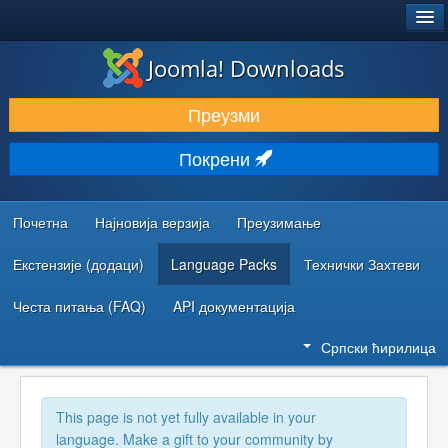
®
JOOMLA!
Joomla! Downloads
ПРЕУЗИМАЊЕ И ПРОШИРЕЊА (ЕКСТЕНЗИЈЕ)
Преузми
ОТКРИЈТЕ И НАУЧИТЕ
Покрени
ЗАЈЕДНИЦА И ПОДРШКА
РЕСУРСИ ЗА РАЗВОЈ
Почетна
Најновија верзија
Преузимање
Екстензије (додаци)
Language Packs
Технички Захтеви
Честа питања (FAQ)
API документација
Српски ћирилица
This page is not yet fully available in your
language. Make a gift to your community by