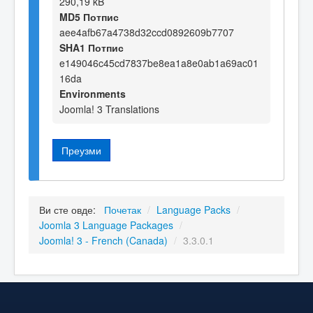
290,19 kB
MD5 Потпис
aee4afb67a4738d32ccd0892609b7707
SHA1 Потпис
e149046c45cd7837be8ea1a8e0ab1a69ac01
16da
Environments
Joomla! 3 Translations
Преузми
Ви сте овде:
Почетак
/
Language Packs
/
Joomla 3 Language Packages
/
Joomla! 3 - French (Canada)
/
3.3.0.1