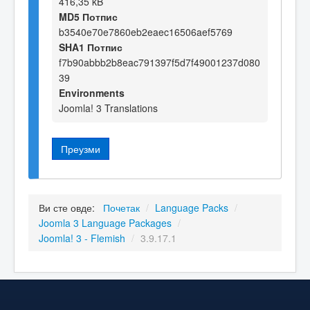
416,35 kB
MD5 Потпис
b3540e70e7860eb2eaec16506aef5769
SHA1 Потпис
f7b90abbb2b8eac791397f5d7f49001237d080
39
Environments
Joomla! 3 Translations
Преузми
Ви сте овде:
Почетак
/
Language Packs
/
Joomla 3 Language Packages
/
Joomla! 3 - Flemish
/
3.9.17.1