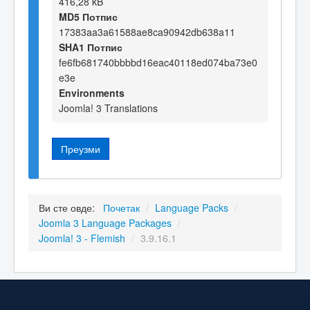
416,28 kB
MD5 Потпис
17383aa3a61588ae8ca90942db638a11
SHA1 Потпис
fe6fb681740bbbbd16eac40118ed074ba73e0
e3e
Environments
Joomla! 3 Translations
Преузми
Ви сте овде:
Почетак
/
Language Packs
/
Joomla 3 Language Packages
/
Joomla! 3 - Flemish
/
3.9.16.1