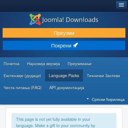
®
JOOMLA!
Joomla! Downloads
ПРЕУЗИМАЊЕ И ПРОШИРЕЊА (ЕКСТЕНЗИЈЕ)
Преузми
ОТКРИЈТЕ И НАУЧИТЕ
Покрени
ЗАЈЕДНИЦА И ПОДРШКА
РЕСУРСИ ЗА РАЗВОЈ
Почетна
Најновија верзија
Преузимање
Екстензије (додаци)
Language Packs
Технички Захтеви
Честа питања (FAQ)
API документација
Српски ћирилица
This page is not yet fully available in your
language. Make a gift to your community by