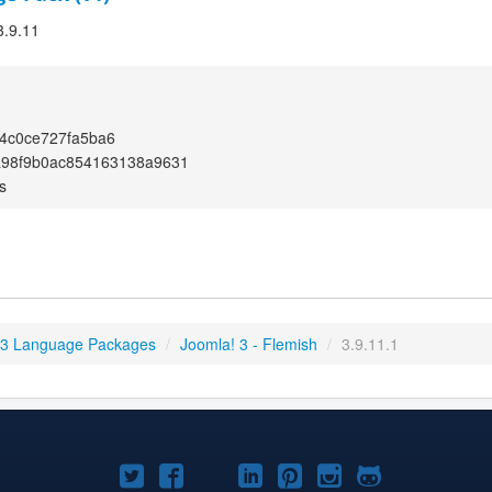
3.9.11
4c0ce727fa5ba6
a98f9b0ac854163138a9631
s
 3 Language Packages
/
Joomla! 3 - Flemish
/
3.9.11.1
Joomla!
Joomla!
Joomla!
Joomla!
Joomla!
Joomla!
Joomla!