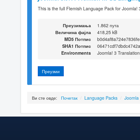
This is the full Flemish Language Pack for Joomla! 
Преузимања
1.862 пута
Величина фајла
418,25 kB
MD5 Потпис
b0d4af8a724e7836fe
SHA1 Потпис
06471cdf7dbdc4742
Environments
Joomla! 3 Translation
Преузми
Ви сте овде:
Почетак
/
Language Packs
/
Joomla