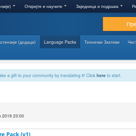
нзије)
Откријте и научите
Заједница и подршка
Р
Пр
кстензије (додаци)
Language Packs
Технички Захтеви
Чес
ake a gift to your community by translating it! Click
here
to start.
 2019 23:00
ge Pack (v1)