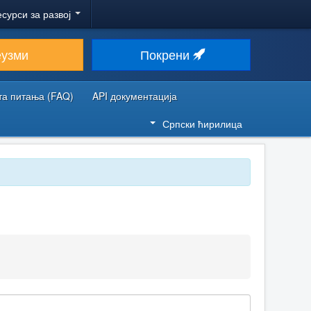
есурси за развој
еузми
Покрени
та питања (FAQ)
API документација
Српски ћирилица