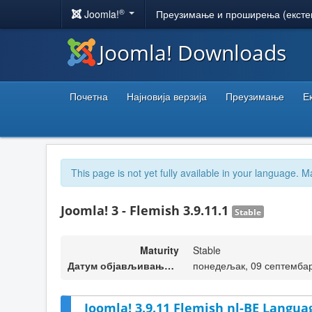
®
Joomla!
Преузимање и проширења (ексте
Joomla! Downloads
Почетна
Најновија верзија
Преузимање
Е
This page is not yet fully available in your language. M
Joomla! 3 - Flemish 3.9.11.1
Stable
Maturity
Stable
Датум објављивања верзије
понедељак, 09 септембар
Joomla! 3.9.11 Flemish nl-BE Langua