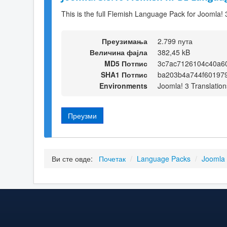
This is the full Flemish Language Pack for Joomla! 
Преузимања
2.799 пута
Величина фајла
382,45 kB
MD5 Потпис
3c7ac7126104c40a60
SHA1 Потпис
ba203b4a744f60197
Environments
Joomla! 3 Translation
Преузми
Ви сте овде:
Почетак
/
Language Packs
/
Joomla