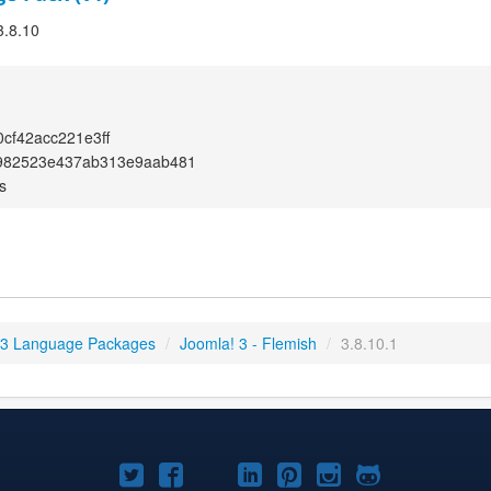
3.8.10
cf42acc221e3ff
982523e437ab313e9aab481
s
 3 Language Packages
/
Joomla! 3 - Flemish
/
3.8.10.1
Joomla!
Joomla!
Joomla!
Joomla!
Joomla!
Joomla!
Joomla!