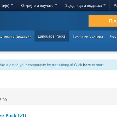
нзије)
Откријте и научите
Заједница и подршка
Р
Пр
кстензије (додаци)
Language Packs
Технички Захтеви
Чес
ake a gift to your community by translating it! Click
here
to start.
3:00
ge Pack (v1)