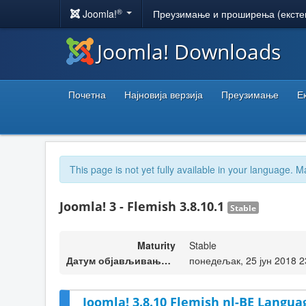
®
Joomla!
Преузимање и проширења (ексте
Joomla! Downloads
Почетна
Најновија верзија
Преузимање
Е
This page is not yet fully available in your language. M
Joomla! 3 - Flemish 3.8.10.1
Stable
Maturity
Stable
Датум објављивања верзије
понедељак, 25 јун 2018 2
Joomla! 3.8.10 Flemish nl-BE Langua