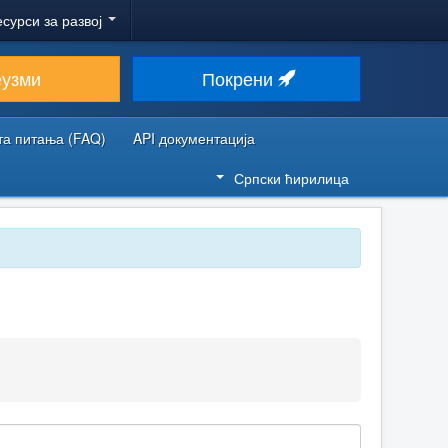
есурси за развој
еузми
Покрени
та питања (FAQ)
API документација
Српски ћирилица