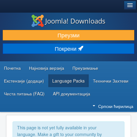
®
JOOMLA!
Joomla! Downloads
ПРЕУЗИМАЊЕ И ПРОШИРЕЊА (ЕКСТЕНЗИЈЕ)
Преузми
ОТКРИЈТЕ И НАУЧИТЕ
Покрени
ЗАЈЕДНИЦА И ПОДРШКА
РЕСУРСИ ЗА РАЗВОЈ
Почетна
Најновија верзија
Преузимање
Екстензије (додаци)
Language Packs
Технички Захтеви
Честа питања (FAQ)
API документација
Српски ћирилица
This page is not yet fully available in your
language. Make a gift to your community by