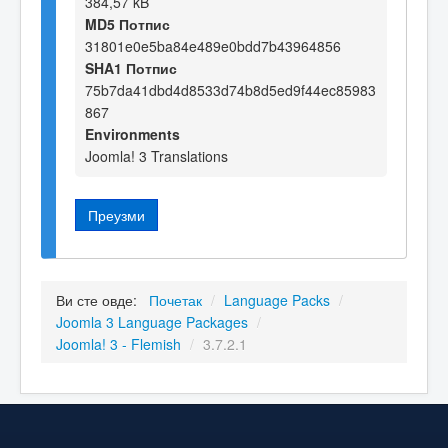
384,57 kB
MD5 Потпис
31801e0e5ba84e489e0bdd7b43964856
SHA1 Потпис
75b7da41dbd4d8533d74b8d5ed9f44ec85983
867
Environments
Joomla! 3 Translations
Преузми
Ви сте овде:
Почетак
/
Language Packs
/
Joomla 3 Language Packages
/
Joomla! 3 - Flemish
/
3.7.2.1