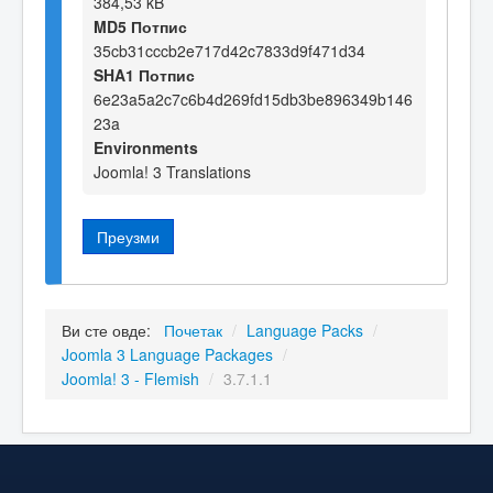
384,53 kB
MD5 Потпис
35cb31cccb2e717d42c7833d9f471d34
SHA1 Потпис
6e23a5a2c7c6b4d269fd15db3be896349b146
23a
Environments
Joomla! 3 Translations
Преузми
Ви сте овде:
Почетак
/
Language Packs
/
Joomla 3 Language Packages
/
Joomla! 3 - Flemish
/
3.7.1.1