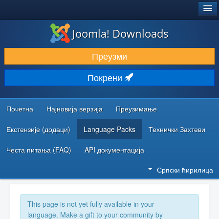
®
JOOMLA!
Joomla! Downloads
ПРЕУЗИМАЊЕ И ПРОШИРЕЊА (ЕКСТЕНЗИЈЕ)
Преузми
ОТКРИЈТЕ И НАУЧИТЕ
Покрени
ЗАЈЕДНИЦА И ПОДРШКА
РЕСУРСИ ЗА РАЗВОЈ
Почетна
Најновија верзија
Преузимање
Екстензије (додаци)
Language Packs
Технички Захтеви
Честа питања (FAQ)
API документација
Српски ћирилица
This page is not yet fully available in your
language. Make a gift to your community by