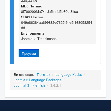
334,33 kB
MD5 Потпис
8f700200fda741da511fd5c60ef8ffea
SHA1 Потпис
049e86384aa699889e7625f9ffe5f168058254
dd
Environments
Joomla! 3 Translations
Преузми
Ви сте овде:
Почетак
/
Language Packs
/
Joomla 3 Language Packages
/
Joomla! 3 - Flemish
/
3.6.2.1