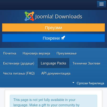
®
JOOMLA!
Joomla! Downloads
ПРЕУЗИМАЊЕ И ПРОШИРЕЊА (ЕКСТЕНЗИЈЕ)
Преузми
ОТКРИЈТЕ И НАУЧИТЕ
Покрени
ЗАЈЕДНИЦА И ПОДРШКА
РЕСУРСИ ЗА РАЗВОЈ
Почетна
Најновија верзија
Преузимање
Екстензије (додаци)
Language Packs
Технички Захтеви
Честа питања (FAQ)
API документација
Српски ћирилица
This page is not yet fully available in your
language. Make a gift to your community by