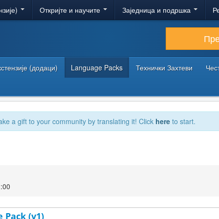
нзије)
Откријте и научите
Заједница и подршка
Р
Пр
кстензије (додаци)
Language Packs
Технички Захтеви
Чес
ake a gift to your community by translating it! Click
here
to start.
3:00
 Pack (v1)