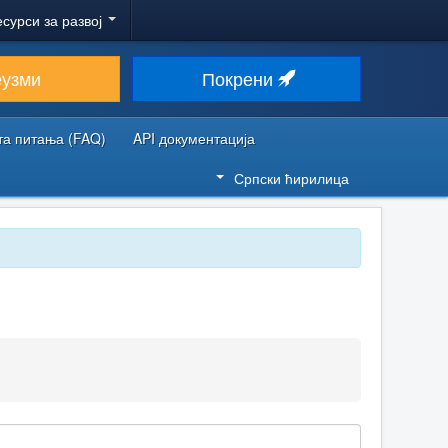
есурси за развој
еузми
Покрени
та питања (FAQ)
API документација
Српски ћирилица