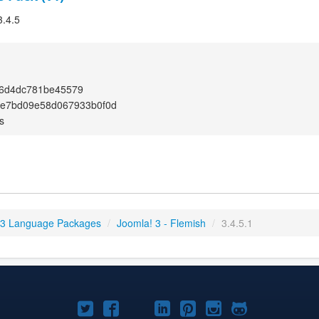
3.4.5
6d4dc781be45579
4e7bd09e58d067933b0f0d
s
 3 Language Packages
/
Joomla! 3 - Flemish
/
3.4.5.1
Joomla!
Joomla!
Joomla!
Joomla!
Joomla!
Joomla!
Joomla!