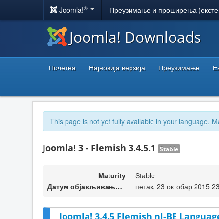
®
Joomla!
Преузимање и проширења (ексте
Joomla! Downloads
Почетна
Најновија верзија
Преузимање
Е
This page is not yet fully available in your language. M
Joomla! 3 - Flemish 3.4.5.1
Stable
Maturity
Stable
Датум објављивања верзије
петак, 23 октобар 2015 2
Joomla! 3.4.5 Flemish nl-BE Language