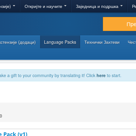
нзије)
Откријте и научите
Заједница и подршка
Р
Пр
кстензије (додаци)
Language Packs
Технички Захтеви
Чес
ake a gift to your community by translating it! Click
here
to start.
00
 Pack (v1)