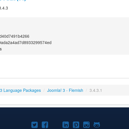
3.4.3
7d40d7491b4266
9ada2a4ad7d8933299574ed
s
 3 Language Packages
/
Joomla! 3 - Flemish
/
3.4.3.1
Joomla!
Joomla!
Joomla!
Joomla!
Joomla!
Joomla!
Joomla!