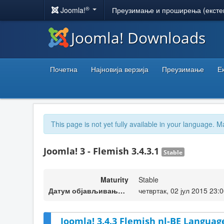
®
Joomla!
Преузимање и проширења (ексте
Joomla! Downloads
Почетна
Најновија верзија
Преузимање
Е
This page is not yet fully available in your language. M
Joomla! 3 - Flemish 3.4.3.1
Stable
Maturity
Stable
Датум објављивања верзије
четвртак, 02 јул 2015 23:
Joomla! 3.4.3 Flemish nl-BE Language